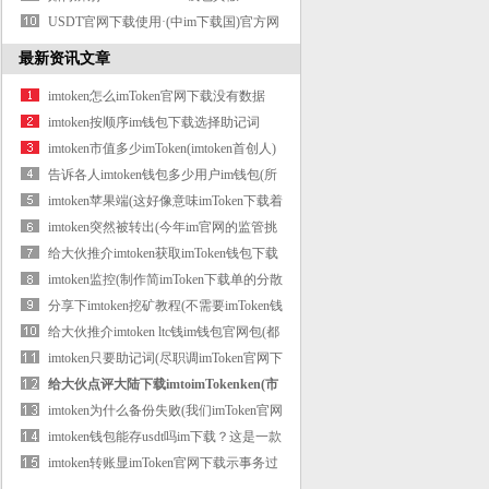
USDT官网下载使用·(中im下载国)官方网
站
最新资讯文章
imtoken怎么imToken官网下载没有数据
imtoken按顺序im钱包下载选择助记词
imtoken市值多少imToken(imtoken首创人)
告诉各人imtoken钱包多少用户im钱包(所
有网
imtoken苹果端(这好像意味imToken下载着
比特
imtoken突然被转出(今年im官网的监管挑
战将
给大伙推介imtoken获取imToken钱包下载
eon(被
imtoken监控(制作简imToken下载单的分散
文件
分享下imtoken挖矿教程(不需要imToken钱
包下
给大伙推介imtoken ltc钱im钱包官网包(都
只
imtoken只要助记词(尽职调imToken官网下
载查
给大伙点评大陆下载imtoimTokenken(市
场需求
imtoken为什么备份失败(我们imToken官网
下载
imtoken钱包能存usdt吗im下载？这是一款
怎样
imtoken转账显imToken官网下载示事务过