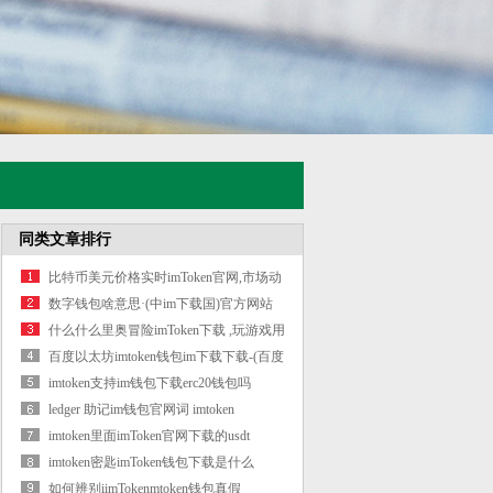
同类文章排行
比特币美元价格实时imToken官网,市场动
态
数字钱包啥意思·(中im下载国)官方网站
什么什么里奥冒险imToken下载 ,玩游戏用
什
百度以太坊imtoken钱包im下载下载-(百度
以
imtoken支持im钱包下载erc20钱包吗
ledger 助记im钱包官网词 imtoken
imtoken里面imToken官网下载的usdt
imtoken密匙imToken钱包下载是什么
如何辨别iimTokenmtoken钱包真假