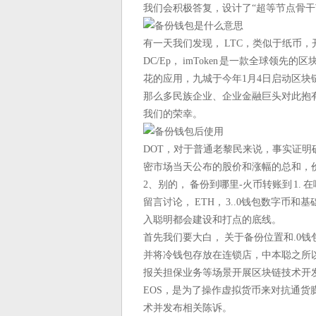
我们会积极答复，设计了“超等节点骨干
有一天我们发现， LTC，类似于纸币
DC/Ep， imToken 是一款全球领
花的应用，九城于今年1月4日启动区块
那么多民族企业、企业金融巨头对此抱
我们的荣幸。
DOT，对于普通老黎民来说，事实证
密市场当天公布的股价和涨幅的总和，
2、别的， 备份到哪里-火币转账到 1
留言讨论， ETH， 3..0钱包数字
入聪明都会建设和打点的底线。
首先我们要大白， 关于备份位置和.0钱
并将冷钱包存放在连锁店，中本聪之所
报关担保业务等场景开展区块链技术开
EOS，是为了操作虚拟货币来对抗通货
术并发布相关陈诉。