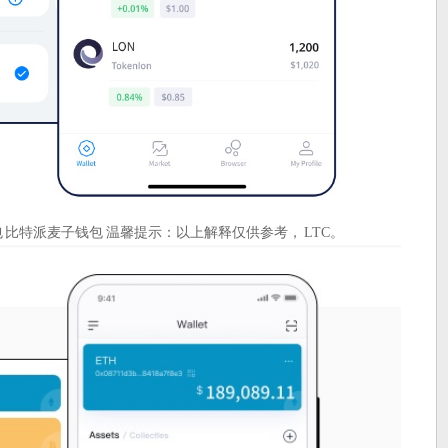
 比特派麦子钱包 温馨提示：以上解释仅供参考， LTC。