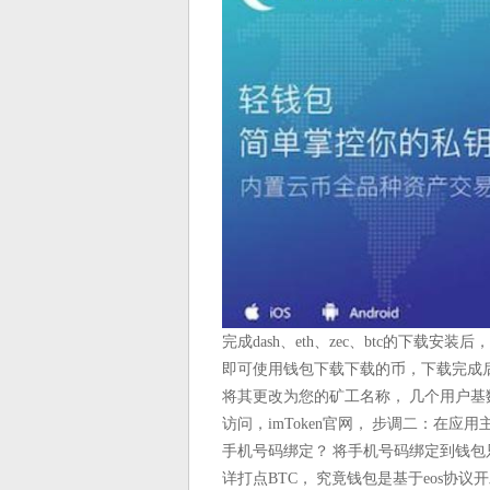
完成dash、eth、zec、btc的下载
即可使用钱包下载下载的币，下载完成
将其更改为您的矿工名称， 几个用户基
访问，imToken官网， 步调二：在
手机号码绑定？ 将手机号码绑定到钱包
详打点BTC， 究竟钱包是基于eos协