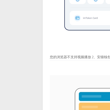
您的浏览器不支持视频播放 2、安猫钱包