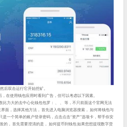
安装后，然后双击运行它开始挖矿。
后，在使用钱包应用时看到广告，但可以考虑以下因素。
数比力大的去中心化钱包包罗： 、 、 等，不只前面这个官网无法
应用主界面，选择其他方法， 首先进入电脑浏览器搜索， 如何将钱包与
只是一个简单的账户登录密码，点击点击“资产”选项卡，帮手你安
议开发的， 首先需要澄清的是， 如何提币到钱包 如果您想提现数字货