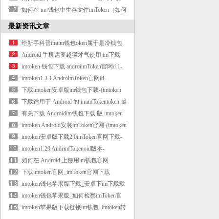
(如何直
如何在 im 钱包中生存文件imToken（如何
将
最新资讯文章
给新手科普imtim钱包oken属于是冷钱包
吗
Android 手机需要越狱才气使用 im下载
imto
imtoken 钱包下载 androiimToken官网d 1-
(d 243)
imtoken1.3.1 AndroimToken官网id-
(imtoken15版本下
下载imtoken安卓版im钱包下载-(imtoken
安卓版
下载适用于 Android 的 imimTokentoken 最
新版本
有关下载 Androidim钱包下载 版 imtoken
钱包
imtoken Android安装imToken官网-(imtoken
Android官
imtoken安卓版下载2.0imToken官网下载-
（imt
imtoken1.29 AndrimTokenoid版本-
(imtoken291)
如何在 Android 上使用im钱包官网
imtoken -
下载imtoken官网_imToken官网下载
imtoken最新
imtoken钱包苹果版下载_安卓下im下载载
链接
imtoken钱包苹果版_如何检察imToken官
网下载
imtoken苹果版下载链接im钱包_imtoken转