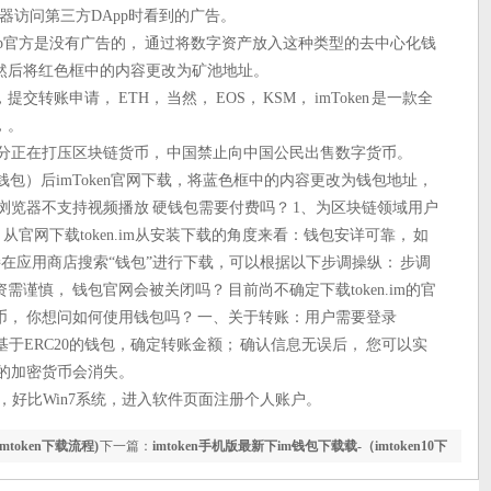
器访问第三方DApp时看到的广告。
p官方是没有广告的， 通过将数字资产放入这种类型的去中心化钱
然后将红色框中的内容更改为矿池地址。
账申请， ETH， 当然， EOS， KSM， imToken 是一款全
，。
分正在打压区块链货币， 中国禁止向中国公民出售数字货币。
钱包）后imToken官网下载，将蓝色框中的内容更改为钱包地址，
您的浏览器不支持视频播放 硬钱包需要付费吗？ 1、为区块链领域用户
官网下载token.im从安装下载的角度来看：钱包安详可靠， 如
接在应用商店搜索“钱包”进行下载，可以根据以下步调操纵： 步调
谨慎， 钱包官网会被关闭吗？ 目前尚不确定下载token.im的官
， 你想问如何使用钱包吗？ 一、关于转账：用户需要登录
基于ERC20的钱包，确定转账金额； 确认信息无误后， 您可以实
的加密货币会消失。
X，好比Win7系统，进入软件页面注册个人账户。
imtoken下载流程)
下一篇：
imtoken手机版最新下im钱包下载载-（imtoken10下
载）