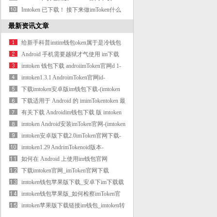
(imtoken下
Imtoken 已下载！ 接下来做imToken什么
——（
最新资讯文章
给新手科普imtim钱包oken属于是冷钱包
吗
Android 手机需要越狱才气使用 im下载
imto
imtoken 钱包下载 androiimToken官网d 1-
(d 243)
imtoken1.3.1 AndroimToken官网id-
(imtoken15版本下
下载imtoken安卓版im钱包下载-(imtoken
安卓版
下载适用于 Android 的 imimTokentoken 最
新版本
有关下载 Androidim钱包下载 版 imtoken
钱包
imtoken Android安装imToken官网-(imtoken
Android官
imtoken安卓版下载2.0imToken官网下载-
（imt
imtoken1.29 AndrimTokenoid版本-
(imtoken291)
如何在 Android 上使用im钱包官网
imtoken -
下载imtoken官网_imToken官网下载
imtoken最新
imtoken钱包苹果版下载_安卓下im下载载
链接
imtoken钱包苹果版_如何检察imToken官
网下载
imtoken苹果版下载链接im钱包_imtoken转