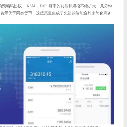
编码协议， KSM， DeFi 货币的功能和规模不绝扩大，几分钟
i 代币的表示优于同类货币，这些渠道集成了先进的智能合约来简化商务